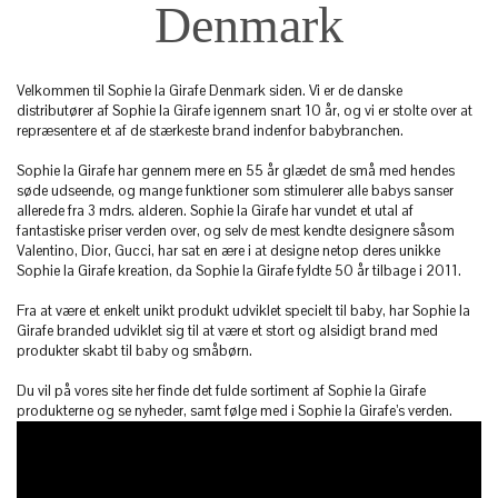
Denmark
Velkommen til Sophie la Girafe Denmark siden. Vi er de danske
distributører af Sophie la Girafe igennem snart 10 år, og vi er stolte over at
repræsentere et af de stærkeste brand indenfor babybranchen.
Sophie la Girafe har gennem mere en 55 år glædet de små med hendes
søde udseende, og mange funktioner som stimulerer alle babys sanser
allerede fra 3 mdrs. alderen. Sophie la Girafe har vundet et utal af
fantastiske priser verden over, og selv de mest kendte designere såsom
Valentino, Dior, Gucci, har sat en ære i at designe netop deres unikke
Sophie la Girafe kreation, da Sophie la Girafe fyldte 50 år tilbage i 2011.
Fra at være et enkelt unikt produkt udviklet specielt til baby, har Sophie la
Girafe branded udviklet sig til at være et stort og alsidigt brand med
produkter skabt til baby og småbørn.
Du vil på vores site her finde det fulde sortiment af Sophie la Girafe
produkterne og se nyheder, samt følge med i Sophie la Girafe’s verden.