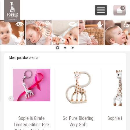
0
Mest populære varer
Sopie la Girafe
So Pure Bidering
Sophie la Gi
Limited edition Pink
Very Soft
cm