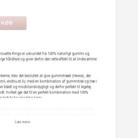
lhouette Rings er udvundet fra 100% naturligt gummi og
ge hårdhed og giver derfor den rette effekt til at lindre ømme
nkerne, blev det besluttet at give gummitræet (Hevea), der
mmi, endnu et liv, med en kombination af gummitræ og træ i
blødt og modstandsdygtigt og derfor perfekt til legetøj.
t, hvilket gør det til en perfekt kombination med 100%
j helt fri for skadelig kemi.
ede» certificering leveret af det uafhængige laboratorium
 Silhouette Rings har opnåede 4 stjerner, og er certificeret
sammensætning.
Læs mere
t i mild sæbevand