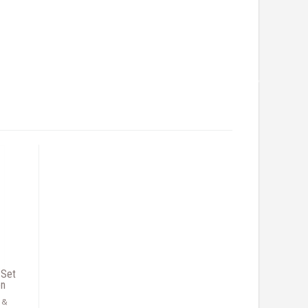
 Set
on
 &