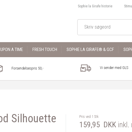
Sophie la Girafe historie
Stimu
UPON A TIME
FRESH TOUCH
SOPHIE LA GIRAFE® & GCF
SOPH
Vi sender med GLS
Forsendelsespris 50,-
d Silhouette
Pris ved 1 Stk
159,95
DKK
inkl