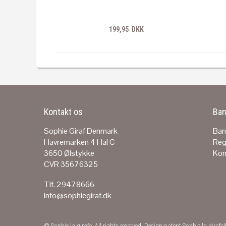
199,95 DKK
Kontakt os
Ban
Sophie Giraf Denmark
Ban
Havremarken 4 Hal C
Reg
3650 Ølstykke
Kon
CVR 35676325
Tlf. 29478666
info@sophiegiraf.dk
© Sophie la girafe. All rights reserved. Design patent Sophie la giraf