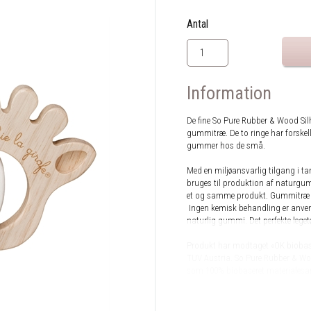
Antal
Information
De fine So Pure Rubber & Wood Si
gummitræ. De to ringe har forskelli
gummer hos de små.
Med en miljøansvarlig tilgang i ta
bruges til produktion af naturgu
et og samme produkt. Gummitræ er 
Ingen kemisk behandling er anvend
naturlig gummi. Det perfekte legetø
Produkt har modtaget «OK biobaser
TUV Austria. So Pure Rubber & Wood
som 100% biobaseret materiale
Egnet fra: 0 mdr.
Rengøres med en våd klud opvrede