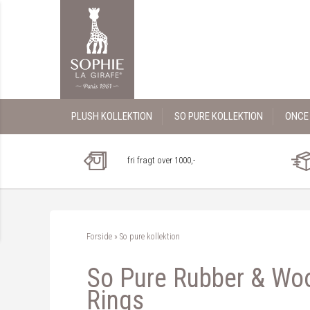
PLUSH KOLLEKTION
SO PURE KOLLEKTION
ONCE 
fri fragt over 1000,-
Forside
»
So pure kollektion
So Pure Rubber & Woo
Rings