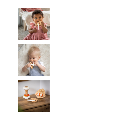
Dette produkt er p
indfarvet med rene 
ADVARSEL
: Må ikke
en finger på ventile
før hver brug. Træk i
anden skade, kasser
eller høj varme. Det
Advarsler og
blive svage eller fo
sikkerhedsinfo
information er ang
gives til barnet.
Fabrikantens navn: V
Fabrikantens adres
France
Fabrikatens webadre