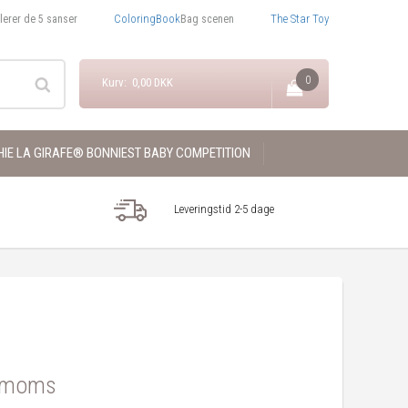
ColoringBook
The Star Toy
lerer de 5 sanser
Bag scenen
0
Kurv: 0,00 DKK
IE LA GIRAFE® BONNIEST BABY COMPETITION
Leveringstid 2-5 dage
. moms