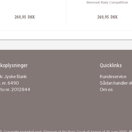
Bonniest Baby Competition
269,95 DKK
269,95 DKK
koplysninger
Quicklinks
k: Jyske Bank
Kundeservice
. nr. 6490
Sådan handler d
to nr. 2012844
Om os
e©: Copyright protected work (Decision of the Paris Court of Appeal of 30 June 2000). ®