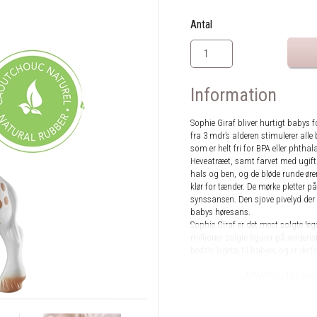
Antal
Information
Sophie Giraf bliver hurtigt babys f
fra 3 mdr’s alderen stimulerer all
som er helt fri for BPA eller pht
Heveatræet, samt farvet med ugiftig
hals og ben, og de bløde runde ør
klør for tænder. De mørke pletter p
synssansen. Den sjove pivelyd der 
babys høresans.
Sophie Giraf er det mest solgte leg
millioner solgte figurer på verde
bedste legetøj til babyer, og er derf
ADVARSEL
: Må ikke
en finger på ventile
før hver brug. Træk i
anden skade, kasser