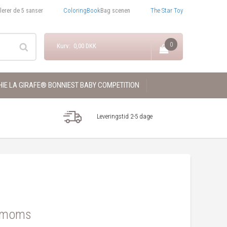
ColoringBook
The Star Toy
lerer de 5 sanser
Bag scenen
0
Kurv: 0,00 DKK
IE LA GIRAFE® BONNIEST BABY COMPETITION
Leveringstid 2-5 dage
. moms