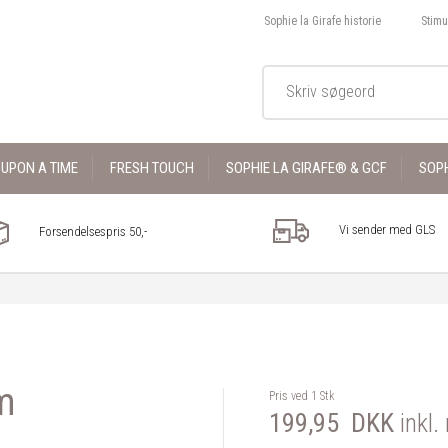
Sophie la Girafe historie
Stimu
UPON A TIME
FRESH TOUCH
SOPHIE LA GIRAFE® & GCF
SOPH
Vi sender med GLS
Forsendelsespris 50,-
m
Pris ved 1 Stk
199,95
DKK
inkl