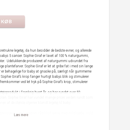
oretrukne legetøj, da hun besidder de bedste evner, og allerede
e babys 5 sanser. Sophie Giraf er lavet af 100 % naturgummi,
halater. Udelukkende produceret af naturgummi udvundet fra
e plantefarver. Sophie Giraf er let at gribe fat i med sin lange
er er behagelige for baby at gnaske på, særligt når gummerne
å Sophie Giraf’s krop fanger hurtigt babys blik og stimulerer
fremkommer ved let tryk på Sophie Giraf’s krop, stimulerer
etøjsprodukt i Frankrig hvert år, og har rundet over 50.
nsplan. Sophie Giraf har vundet mange priser verden rundt som
or en af de største stjerner blandt legetøj til baby.
 steriliseres. Vask med en våd klud gerne med mild sæbe. Hold
Læs mere
n, hvis produktet har en sådan, før rengøring. Tjek produktet
 produktet i alle retninger, ved den mindste tegn på huller, eller
es produktet straks. Udsæt ikke produktet for direkte sollys