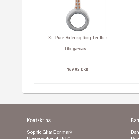
So Pure Bidering Ring Teether
I flot gaveæske.
169,95 DKK
Kontakt os
Ban
Sophie Giraf Denmark
Ban
Havremarken 4 Hal C
Reg