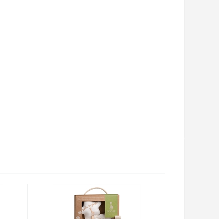
aljer og farver på produktet kan variere. Farver kan med tiden
rsvinde, da det kun er plantefarver. Gem emballagen da vigtig
ivet på denne. ADVARSEL: Tag al emballage væk før produktet
ulli SA
se: 1 avenue des Alpes CS 10091 – 74151 RUMILLY Cedex-
sse: Vulli.fr