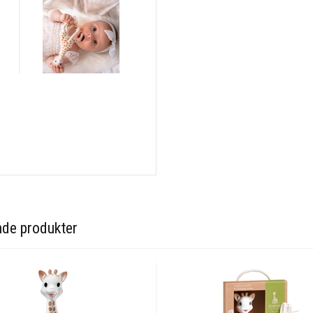
eller høj varme. Det
blive svage eller fo
Advarsler og
information er ang
sikkerhedsinfo
gives til barnet.
Fabrikantens navn: V
Fabrikantens adres
France
Fabrikatens webadre
nde produkter